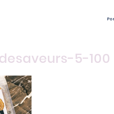
Po
desaveurs-5-100