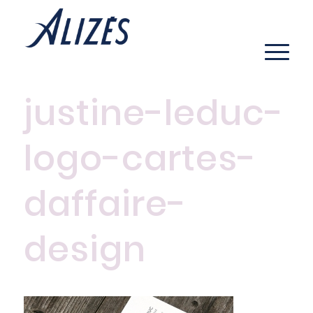
justine-leduc-
logo-cartes-
daffaire-
design