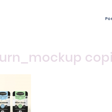
Po
burn_mockup cop