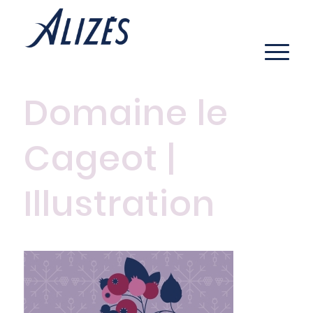
Domaine le
Cageot |
Illustration