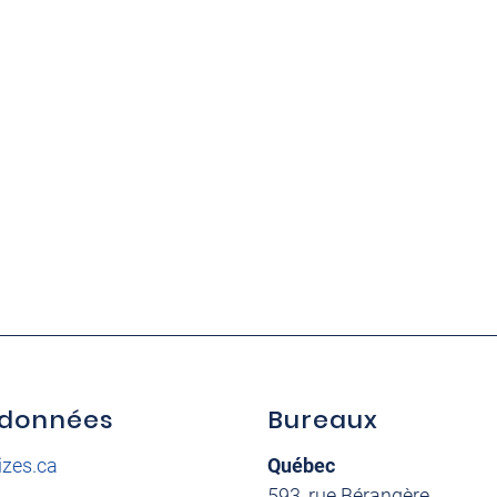
données
Bureaux
izes.ca
Québec
593, rue Bérangère